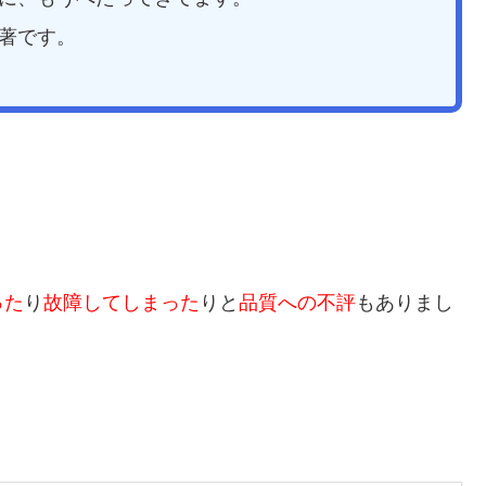
著です。
った
り
故障してしまった
りと
品質への不評
もありまし